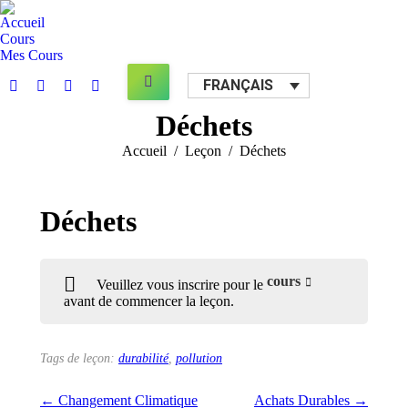
Accueil
Cours
Mes Cours
Search:
FRANÇAIS
Facebook
X
YouTube
Mail
page
page
page
page
Déchets
opens
opens
opens
opens
Vous êtes ici :
Accueil
Leçon
Déchets
in
in
in
in
new
new
new
new
window
window
window
window
Déchets
cours
Veuillez vous inscrire pour le
avant de commencer la leçon.
Tags de leçon:
durabilité
,
pollution
Changement Climatique
Achats Durables