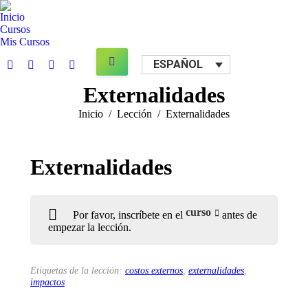
Inicio
Cursos
Mis Cursos
Search:
ESPAÑOL
Facebook
X
YouTube
Mail
page
page
page
page
Externalidades
opens
opens
opens
opens
Estás aquí:
Inicio
Lección
Externalidades
in
in
in
in
new
new
new
new
window
window
window
window
Externalidades
curso
Por favor, inscríbete en el
antes de
empezar la lección.
Etiquetas de la lección:
costos externos
,
externalidades
,
impactos